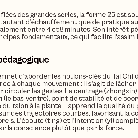
ifiées des grandes séries, la forme 26 est so
t autant d'échauffement que de pratique aut
lement entre 4 et 8 minutes. Son intérêt péd
ncipes fondamentaux, ce qui facilite l'assimil
 pédagogique
rmet d'aborder les notions‑clés du Tai Chi d
ce à chaque mouvement : il s'agit de lâcher l
r circuler les gestes. Le centrage (zhongxin)
n (le bas‑ventre), point de stabilité et de coo
 du talon à la plante — apprend la qualité du pa
sur des trajectoires courbes, favorisant la con
ls. L'écoute (ting) et l'intention (yi) compl
r la conscience plutôt que par la force.