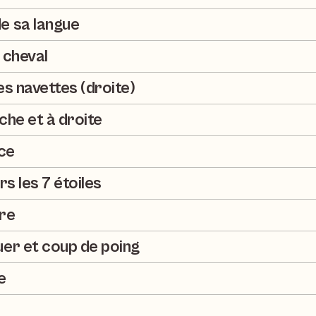
e sa langue
 cheval
es navettes (droite)
che et à droite
ce
rs les 7 étoiles
gre
uer et coup de poing
e