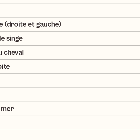
e (droite et gauche)
le singe
u cheval
oite
a mer