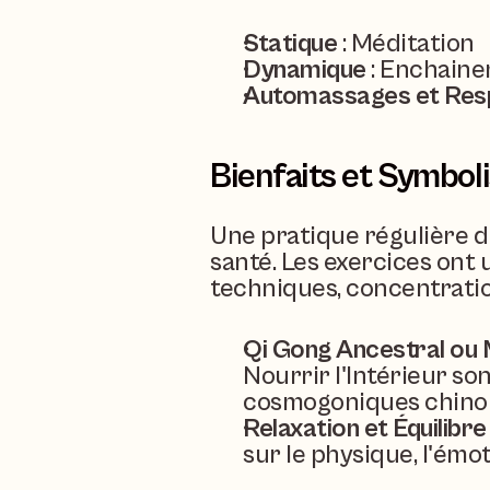
Statique
 : Méditation
Dynamique
 : Enchain
Automassages et Resp
Bienfaits et Symbol
Une pratique régulière du
santé. Les exercices on
techniques, concentration,
Qi Gong Ancestral ou
Nourrir l'Intérieur so
cosmogoniques chinoi
Relaxation et Équilibre
sur le physique, l'émoti