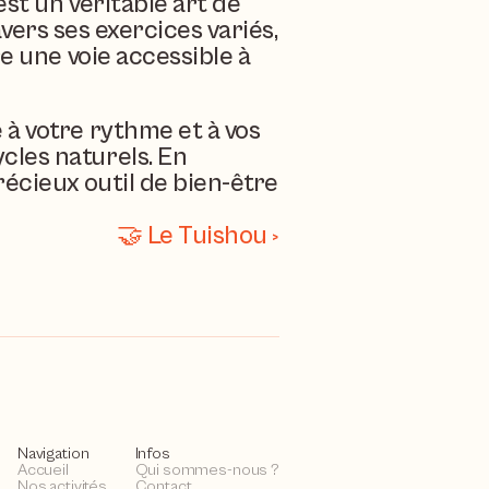
t un véritable art de 
avers ses exercices variés, 
e une voie accessible à 
à votre rythme et à vos 
les naturels. En 
écieux outil de bien-être 
🤝 Le Tuishou ›
Navigation
Infos
Accueil
Qui sommes-nous ?
Nos activités
Contact