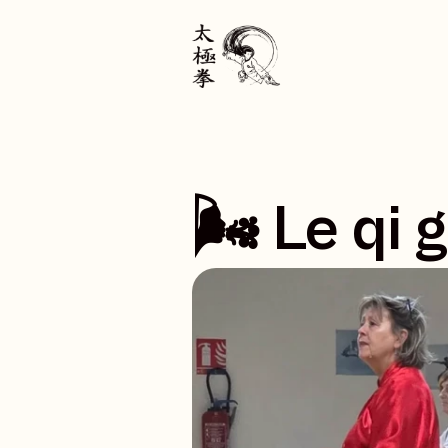
🌬️ Le qi 